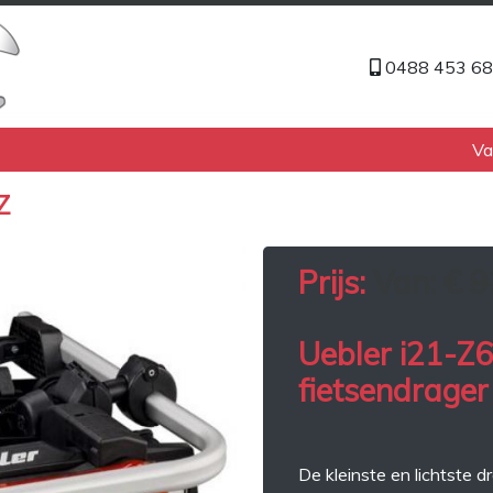
0488 453 6
Va
Z
Prijs:
Van: €
9
Uebler i21-Z6
fietsendrager 
De kleinste en lichtste d