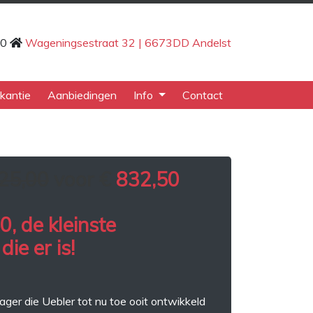
80
Wageningsestraat 32 | 6673DD Andelst
kantie
Aanbiedingen
Info
Contact
25,00
voor €
832,50
0, de kleinste
die er is!
rager die Uebler tot nu toe ooit ontwikkeld