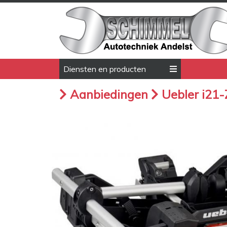
Diensten en producten
Aanbiedingen
Uebler i21-