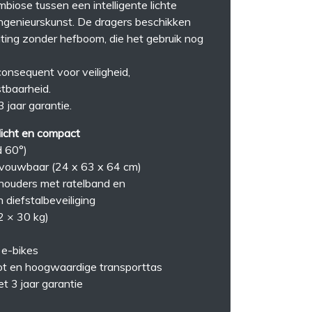
biose tussen een intelligente lichte
ngenieurskunst. De dragers beschikken
uiting zonder hefboom, die het gebruik nog
consequent voor veiligheid,
stbaarheid.
jaar garantie.
 licht en compact
d 60°)
vouwbaar (24 x 63 x 64 cm)
ouders met ratelband en
diefstalbeveiliging
2 × 30 kg)
 e-bikes
oot en hoogwaardige transporttas
 3 jaar garantie