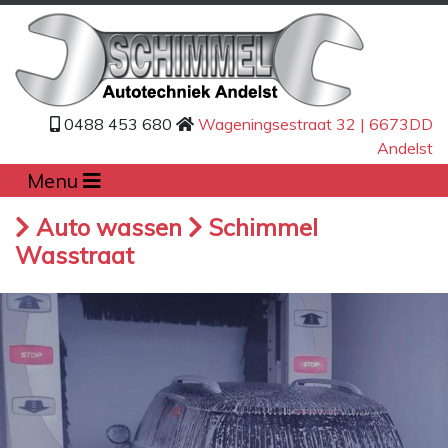
0488 453 680
Wageningsestraat 32 | 6673DD
Andelst
Menu
Auto wassen
Schimmel
Wasstraat